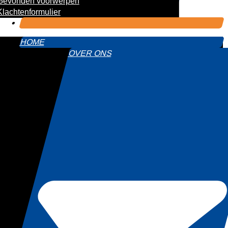
Gevonden voorwerpen
Klachtenformulier
HOME
OVER ONS