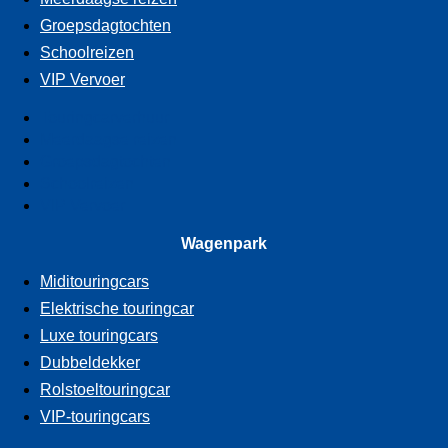
Groepsdagtochten
Schoolreizen
VIP Vervoer
Touringcarverhuur
Meerdaagse reizen
Groepsdagtochten
Schoolreizen
VIP Vervoer
Wagenpark
Miditouringcars
Elektrische touringcar
Luxe touringcars
Dubbeldekker
Rolstoeltouringcar
VIP-touringcars