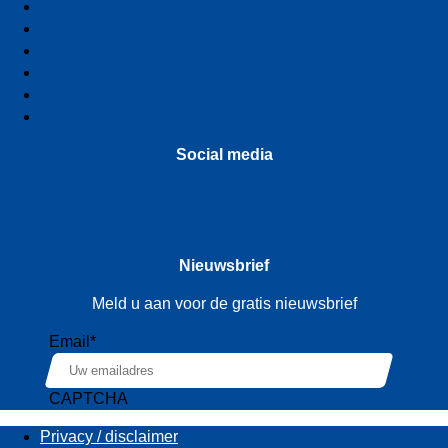
Miditouringcars
Elektrische touringcar
Luxe touringcars
Dubbeldekker
Rolstoeltouringcar
VIP-touringcars
Social media
Linkedin-
Facebook-
Instagram
in
f
Nieuwsbrief
Meld u aan voor de gratis nieuwsbrief
Email
*
CAPTCHA
Privacy / disclaimer