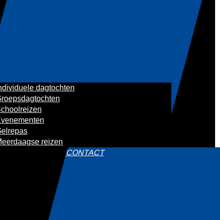
ndividuele dagtochten
roepsdagtochten
choolreizen
venementen
elrepas
eerdaagse reizen
CONTACT